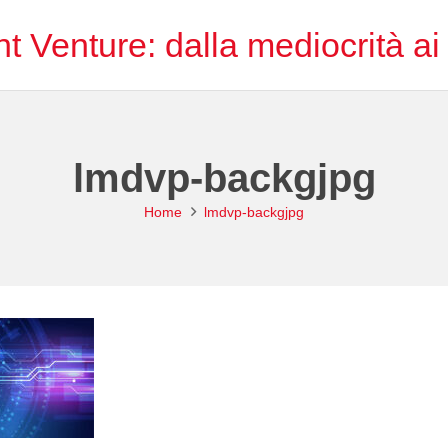
nt Venture: dalla mediocrità ai 
lmdvp-backgjpg
Home
lmdvp-backgjpg