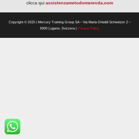
clicca qui
assistenzametodomerenda.com
Copyright © 2020 | Mercury Training Group SA – Via Maria Ghioldi-Schweizer 2 –
6900 Lugano, Svizzera |
Privacy Policy