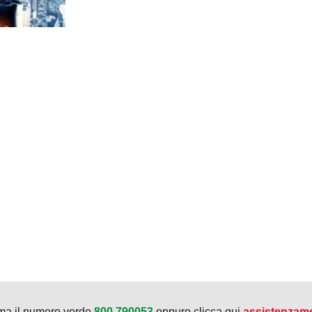
ma il numero verde
800.790053
oppure clicca qui
assistenzam